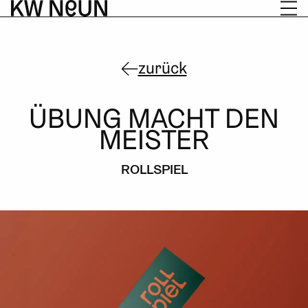
Zum
Skip
Inhalt
to
springen
footer
zurück
ÜBUNG MACHT DEN
MEISTER
ROLLSPIEL