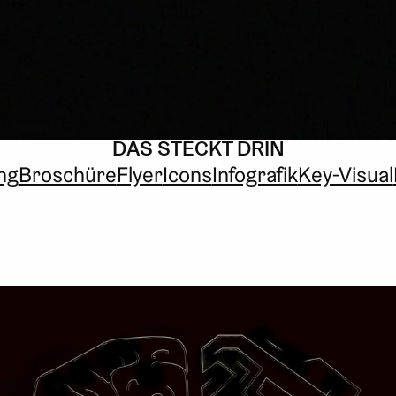
DAS STECKT DRIN
ng
Broschüre
Flyer
Icons
Infografik
Key-Visual