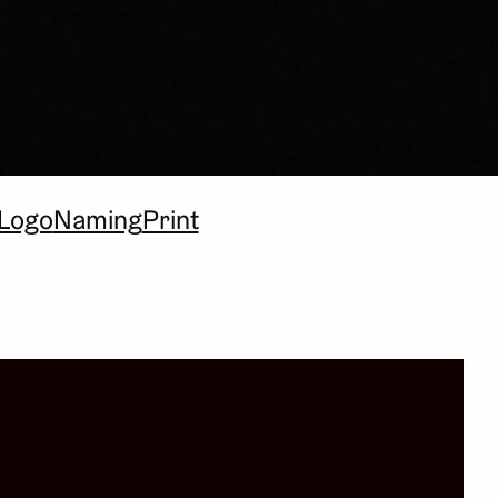
Logo
Naming
Print