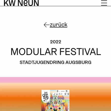
Zum
Skip
Inhalt
to
springen
footer
zurück
2022
MODULAR FESTIVAL
STADTJUGENDRING AUGSBURG